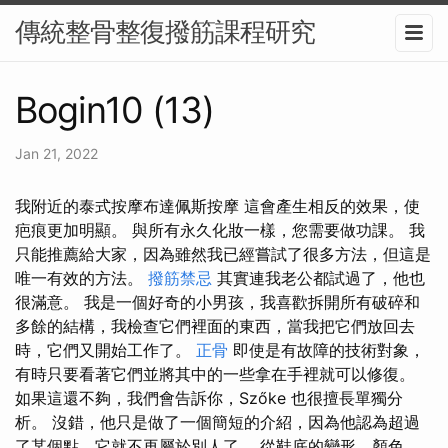
傳統整骨整復撥筋課程研究
Bogin10 (13)
Jan 21, 2022
我附近的泰式按摩布達佩斯按摩 這會產生相反的效果，使
疤痕更加明顯。 與所有永久化妝一樣，您需要做功課。 我
只能推薦給大家，因為雖然我已經嘗試了很多方法，但這是
唯一有效的方法。
撥筋禁忌
其實連我老公都試過了，他也
很滿意。 我是一個好奇的小男孩，我喜歡拆開所有破碎和
多餘的結構，我檢查它們裡面的東西，當我把它們放回去
時，它們又開始工作了。
正骨
即使是有故障的技術對象，
有時只要看著它們並將其中的一些拿在手裡就可以修復。
如果這還不夠，我們會告訴你，Szőke 也很擅長單獨分
析。 沒錯，他只是做了一個簡短的介紹，因為他認為超過
了某個點，它就不再屬於別人了。 從鞋底的變形、顏色、