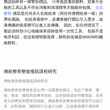
應該始終有一個警告標誌。 只有低質量的顏料、質量不合
格的工具以及不符合消毒和清潔標準才能維持低價。
台北
整骨
感染是任何永久化妝紋身（與任何身體紋身一樣）的
潛在風險。 在紋身過程中，皮膚會被打開以引入墨水，血
液傳播的病原體可以進入並傳播。 因此，在任何情況下，
都必須特別小心地確保美容師使用一次性工具。 包裝不是
匈牙利語，也沒有標明製造商，餅乾的名稱是MIAOMEI纖
維餅乾。
傳統整骨整復撥筋課程研究
傳統整骨整復撥筋課程研究
傳統整骨按摩推拿是台灣一項重要的療法，包括了整骨、整
復、推拿、撥筋和按摩等技術。這些技術源於中醫理論，具有
悠久的歷史和豐富的經驗。傳統整骨按摩推拿師運用手法或工
具，針對肌肉、關節和穴位進行治療，以改善身體不適和疼