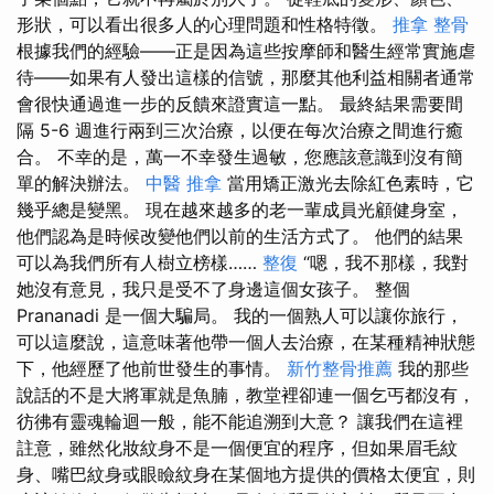
形狀，可以看出很多人的心理問題和性格特徵。
推拿 整骨
根據我們的經驗——正是因為這些按摩師和醫生經常實施虐
待——如果有人發出這樣的信號，那麼其他利益相關者通常
會很快通過進一步的反饋來證實這一點。 最終結果需要間
隔 5-6 週進行兩到三次治療，以便在每次治療之間進行癒
合。 不幸的是，萬一不幸發生過敏，您應該意識到沒有簡
單的解決辦法。
中醫 推拿
當用矯正激光去除紅色素時，它
幾乎總是變黑。 現在越來越多的老一輩成員光顧健身室，
他們認為是時候改變他們以前的生活方式了。 他們的結果
可以為我們所有人樹立榜樣……
整復
“嗯，我不那樣，我對
她沒有意見，我只是受不了身邊這個女孩子。 整個
Prananadi 是一個大騙局。 我的一個熟人可以讓你旅行，
可以這麼說，這意味著他帶一個人去治療，在某種精神狀態
下，他經歷了他前世發生的事情。
新竹整骨推薦
我的那些
說話的不是大將軍就是魚腩，教堂裡卻連一個乞丐都沒有，
彷彿有靈魂輪迴一般，能不能追溯到大意？ 讓我們在這裡
註意，雖然化妝紋身不是一個便宜的程序，但如果眉毛紋
身、嘴巴紋身或眼瞼紋身在某個地方提供的價格太便宜，則